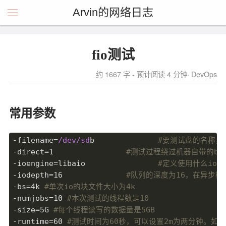
Arvin的网络日志
fio测试
约 1667 字 - 预计阅读 4 分钟
DevOps
常用参数
-filename=
/dev/sd
b		
#要测试盘的名称，支持
-direct=
1
#测试过程绕过机器自带的bu
-ioengine=libaio		
#定义使用什么io引擎
-iodepth=
16
#队列的深度为16，在异步
-bs=
4
k 
#单次io的块文件大小为4k
-numjobs=
10
#本次测试的线程数是10
-size=
5
G 
#每个线程读写的数据量是5GB
-runtime=
60
#测试时间为60秒，可以设置2m为两分钟。如