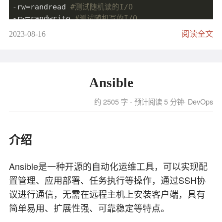
-rw=randread 
#测试随机读的I/O
-rw=randwrite 
#测试随机写的I/O
-rw=randrw 
#测试随机混合写和读的I/O
2023-08-16
阅读全文
-rw=
read
#测试顺序读的I/O
-rw=
write
#测试顺序写的I/O
-rw=rw 
#测试顺序混合写和读的I/O
-thread 
#使用pthread_create创建线程，另一种是fo
Ansible
-rwmixwrite=
30
#在混合读写的模式下，写占30%（即rwmi
-group_reporting 
#关于显示结果的，汇总每个进程的信息
约 2505 字 - 预计阅读 5 分钟
DevOps
-name=
"TDSQL_4KB_read_test"
#定义测试任务名称
扩展

-lockmem=
1
g 
#只使用1g内存进行测试
介绍
-zero_buffers 
#用全0初始化缓冲区，默认是用随机数据填
-random_distribution=random 
#默认情况下，fio 会在
Ansible是一种开源的自动化运维工具，可以实现配
-nrfiles=
8
#每个进程生成文件的数量
置管理、应用部署、任务执行等操作，通过SSH协
报告分析
议进行通信，无需在远程主机上安装客户端，具有
简单易用、扩展性强、可靠稳定等特点。
下面是每个执行的数据方向的I/O统计数据信息的代