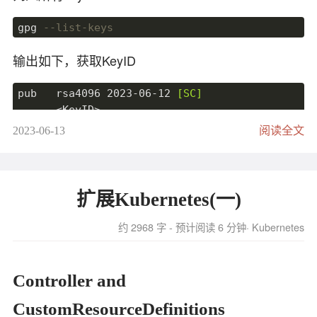
或动态调整被管理节点，提高了灵活性和可扩展
bw:
gpg 
--list-keys
io:
性。
run:
输出如下，获取KeyID
使用清单，您可以轻松地指定要在哪些主机上执行
最后是Linux中特有的磁盘状态统计信息的代表值含
特定的Ansible任务或剧本，使得管理和组织被管理
pub   rsa4096 
2023
-
06
-
12
[SC]
义：
节点变得简单而高效。
      <KeyID>

uid           
[ultimate]
 name (comment) <email>

ios
： 所有组的
I
/ 
o
2023-06-13
阅读全文
sub   rsa4096 
2023
-
06
-
12
[E]
merge
： 
I
/
O
127.0
.0
.1
 var1=value1

ticks
： 使磁盘繁忙的滴答数（仅供参考，原文是
Number
of
导出公钥,可以放到Github或者Gitlab。
in_queue
[
all
:
vars
]

util
： 磁盘利用率。值为
100%
意味着我们保留了磁盘，如果
扩展Kubernetes(一)
all_var=
all
gpg 
--armor
--export
约 2968 字 - 预计阅读 6 分钟
Kubernetes
测试用例
Ad-HOC
输入如下
# 顺序读
-----BEGIN PGP 
PUBLIC
KEY
 BLOCK-----

Ansible的Ad-Hoc命令是一种快速、临时性的方式来
Controller and
fio --name=big-file-multi-read --directory=/tmp
...

执行单个任务或命令，而无需编写和执行完整的
# 顺序写
CustomResourceDefinitions
-----
END
 PGP 
PUBLIC
KEY
Playbook。通过Ad-Hoc命令，可以直接在终端上与