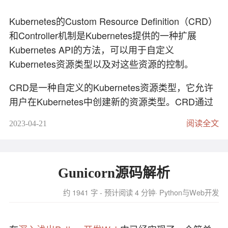
远程主机进行交互和操作。
# 随机读
设置Git
Kubernetes的Custom Resource Definition（CRD）
和Controller机制是Kubernetes提供的一种扩展
# 随机写
ansible 
[pattern]
 -m 
[module]
 -
a
 "
[module optio
设置
时自动签名。
git commit
Kubernetes API的方法，可以用于自定义
常用参数
Kubernetes资源类型以及对这些资源的控制。
git 
config
--global user.signingkey <KeyID>
git 
config
--global gpg.program gpg
位置参数：

CRD是一种自定义的Kubernetes资源类型，它允许
git 
config
--global commit.gpgsign true
  pattern       匹配主机模式

用户在Kubernetes中创建新的资源类型。CRD通过
Kubernetes API Server暴露出来，使得用户可以使
备份、恢复公私钥
选项：

2023-04-21
阅读全文
用kubectl或其他工具对其进行管理。
--list-hosts          输出匹配的主机列表，不执
--playbook-dir BASEDIR
以下是备份 GPG 公私钥的步骤：
Controller是CRD的另一个重要组成部分，它实现了
                        由于此工具不使用playb
对CRD资源的控制逻辑。Controller会根据CRD资源
--task-timeout TASK_TIMEOUT
打开命令行终端并输入以下命令来导出您的私钥：
Gunicorn源码解析
                        设置任务的超时限制（以
的状态变化来触发相应的操作，比如创建、更新、
  -B SECONDS, 
--background SECONDS
约 1941 字 - 预计阅读 4 分钟
Python与Web开发
删除等。Controller通常会通过watch机制来监听
                        异步运行，在X秒后失败（默认=
CRD资源的变化，并根据实际情况对其进行处理。
  -M MODULE_PATH, 
--module-path MODULE_PATH
输入以下命令以导出您的公钥：
CRD和Controller机制为Kubernetes提供了更强大的
                        在模块库之前添加以冒号分隔的路