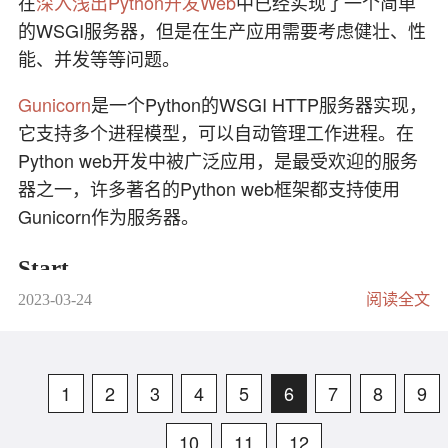
在
深入浅出Python开发Web
中已经实现了一个简单
扩展能力，使得用户可以更好地适应不同场景的需
  -P POLL_INTERVAL, 
--poll POLL_INTERVAL
gpg --
export
的WSGI服务器，但是在生产应用需要考虑健壮、性
                        如果使用-B，设置轮询间隔（
求。
能、并发等等问题。
  -a MODULE_ARGS, 
--args MODULE_ARGS
将生成的两个文件（private.key 和 public.key）复制
                        使用空格分隔的k=v格式指
到您想要备份它们的位置，如 USB 磁盘或云存储。
Extend Kubernetes with
Gunicorn
是一个Python的WSGI HTTP服务器实现，
  -e EXTRA_VARS, 
--extra-vars EXTRA_VARS
它支持多个进程模型，可以自动管理工作进程。在
                        设置额外的变量，格式为key
CustomResourceDefinitions.
您可以在需要恢复密钥时使用这些备份文件来重新
  -f FORKS, 
--forks FORKS
Python web开发中被广泛应用，是最受欢迎的服务
导入密钥。使用以下命令将私钥导入到 GPG 中：
                        指定要使用的并行进程数（默
器之一，许多著名的Python web框架都支持使用
定义、创建自定义资源
  -h, 
--help            显示此帮助消息并退出
Gunicorn作为服务器。
  -i INVENTORY, 
--inventory INVENTORY, --invent
# crd.yaml
                        指定清单主机路径或逗号分
apiVersion:
apiextensions.k8s.io/v1beta1
最后，使用以下命令将公钥导入到 GPG 中：
Start
  -l SUBSET, 
--limit SUBSET
kind:
CustomResourceDefinition
                        进一步限制所选主机到附加的模
2023-03-24
阅读全文
metadata:
  -m MODULE_NAME, 
--module-name MODULE_NAME
$ pip install gunicorn

name:
foos.samplecontroller.k8s.io
                        要执行的操作的名称（默认=com
$ cat myapp.
py

spec:
这样就完成了 GPG 公私钥的备份和恢复。
  -o, 
--one-line        精简输出
  def 
app
(
environ, start_response
):

group:
samplecontroller.k8s.io
  -v, 
--verbose         导致Ansible打印
1
2
3
4
5
6
7
8
9
      data
 = b
"Hello, World!\n"
version:
v1alpha1
      start_response(
"200 OK"
, [

names:
特权升级选项：

          (
"Content-Type"
, 
"text/plain"
),

10
11
12
kind:
Foo