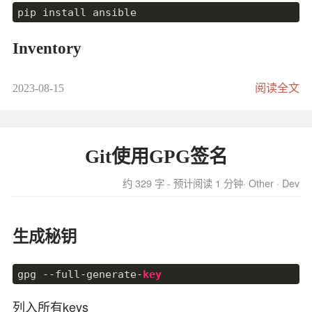
表值含义
Inventory
read
/
write
： 读/写的IO操作（还有一个trim没用过）

salt： 提交延迟，这是提交I/O所花费的时间（
min
:最小值，
chat： 完成延迟，表示从提交到完成I/O部分的时间

Inventory是一个用于描述被管理节点的列表文件。
2023-08-15
阅读全文
lat： 相应时间，表示从fio创建I/O单元到完成I/O操作的时间
它定义了Ansible任务将要在哪些主机上执行。清单
bw： 带宽统计

可以包含IP地址、主机名、组名等信息，以及变量
iops： IOPS统计

和组相关的配置。
lat(nsec/usec/msec)： I/O完成延迟的分布。这
Git使用GPG签名
cpu： cpu使用率

清单文件通常采用INI格式或YAML格式编写，其中每
IO depths： I/O深度在作业生命周期中的分布

约 329 字 - 预计阅读 1 分钟
Other
Dev
IO submit： 在一个提交调用中提交了多少个I/O。每一
个主机都有对应的主机名或IP地址，并且可以根据
IO complete： 和上边的submit一样，不过这个是完成了多
需求进行分组。通过在清单中定义主机组，可以更
IO issued rwt： 发出的
read
/
write
/trim请求的数量，
方便地对不同组的主机进行管理和操作。
生成秘钥
除了静态清单外，Ansible还支持动态清单，这意味
下面是Run status group 0 (all jobs) 全部任务汇总信
gpg --full-generate-
key
着清单可以从外部数据源（如云平台、自定义脚
息的代表值含义：
本、数据库等）动态生成。这样可以实现按需扩展
列入所有keys