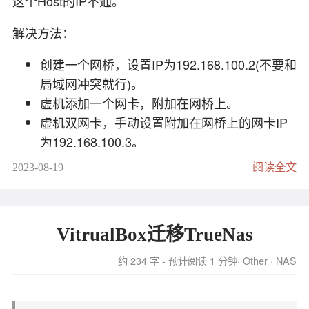
这个Host的IP不通。
/opt/acme/acme.sh --cron --home 
"/opt/acme"
用法：

解决方法：
mtr 
[选项]
 主机名

可以将这行命令设置到cron，定期自动更新。
创建一个网桥，设置IP为192.168.100.2(不要和
 -F, 
--filename
 文件 从文件中读取主机名

局域网冲突就行)。
 -
4
 仅使用IPv4

虚机添加一个网卡，附加在网桥上。
 -
6
 仅使用IPv6

虚机双网卡，手动设置附加在网桥上的网卡IP
 -u, 
--udp
 使用UDP而不是ICMP回显

为192.168.100.3。
 -T, 
--tcp
 使用TCP而不是ICMP回显

 -
I
, 
--interface
 名称 使用指定的网络接口

虚机默认访问网络走物理网卡(局域网DHCP)，
2023-08-19
阅读全文
 -
a
, 
--address
 地址 将出站套接字绑定到地址

访问Host的smb或者nfs，走网桥使用网桥IP。
 -f, 
--first-ttl
 数字 设置起始TTL值

 -m, 
--max-ttl
 数字 最大跳数

 -U, 
--max-unknown
 数字 最大未知主机数

VitrualBox迁移TrueNas
 -
P
, 
--port
 端口号 TCP、SCTP或UDP的目标端口号

 -L, 
--localport
 本地端口号 UDP的源端口号

约 234 字 - 预计阅读 1 分钟
Other
NAS
 -s, 
--psize
 包大小 设置用于探测的数据包大小

 -
B
, 
--bitpattern
 数字 设置用于负载的位模式

 -
i
, 
--interval
 秒数 ICMP回显请求间隔
