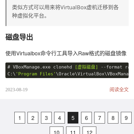
 -G, 
--gracetime
 秒数 等待响应的秒数

类似方式可以用来将VirtualBox虚机迁移到各
 -
Q
, 
--tos
 数字 IP头部的服务类型字段

种虚拟化平台。
 -e, 
--mpls
 显示来自ICMP扩展的信息

 -Z, 
--timeout
 秒数 保持探测套接字打开的秒数

 -r, 
--report
 使用报告模式输出

磁盘导出
 -w, 
--report-wide
 使用宽格式报告输出

 -c, 
--report-cycles
 数字 设置发送的ping次数

 -j, 
--json
 输出JSON格式

使用Virtualbox命令行工具导入Raw格式的磁盘镜像
 -x, 
--xml
 输出XML格式

 -C, 
--csv
 输出逗号分隔值格式

# VBoxManage
.exe
 clonehd 
[虚拟磁盘]
--format
 raw
 -l, 
--raw
 输出原始格式

C:\
'Program Files'
 -
p
, 
--split
 分割输出

 -t, 
--curses
 使用curses终端界面

DD写入
2023-08-19
阅读全文
--displaymode
 模式 选择初始显示模式

 -n, 
--no-dns
 不解析主机名

拷贝镜像文件导nas，创建Zvol，登录终端，使用dd
 -
b
, 
--show-ips
 显示IP地址和主机名

 -o, 
--order
 字段 选择输出字段

命令把镜像写入对应zvol。
1
2
3
4
5
6
7
8
9
 -y, 
--ipinfo
 数字 在输出中选择IP信息

 -z, 
--aslookup
 显示AS号码

sudo dd 
if
=whoops-dev.
img
of
=
/dev/
10
11
12
 -h, 
--help
 显示此帮助并退出
