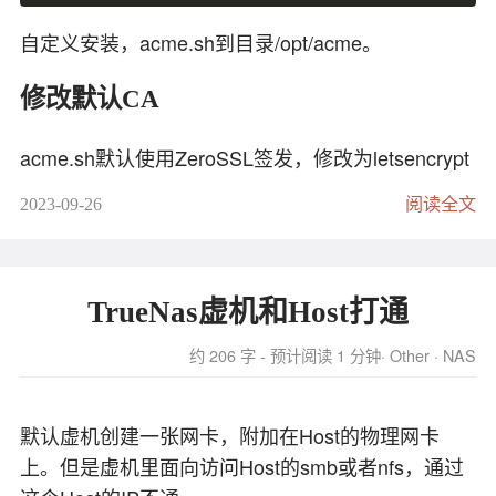
出可能存在的问题。
自定义安装，acme.sh到目录/opt/acme。
如果需要保存MTR的输出结果，可以将结果导
出为文本文件。在Windows命令提示符窗口
修改默认CA
中，你可以使用以下命令将MTR的结果保存到
文件中：
acme.sh默认使用ZeroSSL签发，修改为letsencrypt
mtr 
<
目标服务器IP地址或域名
>
2023-09-26
阅读全文
acme.sh --set-
default
这将把MTR的结果保存到名为mtr_output.txt的文件
自动认证签发证书
中。
TrueNas虚机和Host打通
AliDNS
通过使用MTR工具，你可以快速定位网络连接问
约 206 字 - 预计阅读 1 分钟
Other
NAS
题，并与网络管理员或服务提供商共享有关网络延
cd
 /opt/acme

迟、丢包率等方面的信息，以便进行故障排除和改
Ali_Key=access-key Ali_Secret=access-secret acm
善网络连接质量。
默认虚机创建一张网卡，附加在Host的物理网卡
上。但是虚机里面向访问Host的smb或者nfs，通过
自动更新证书
命令参数