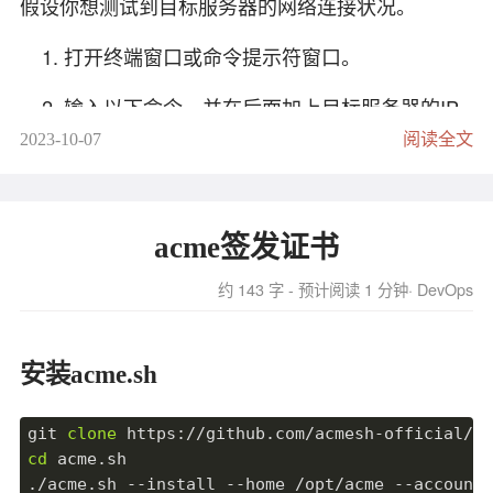
假设你想测试到目标服务器的网络连接状况。
# 
vgcreate vg01 /dev/sdb /dev/sdc /dev/sdd
# 
vgs 和 vgdisplay 命令来显示创建的 VG
打开终端窗口或命令提示符窗口。
# 
vgextend vg01 /dev/sde
输入以下命令，并在后面加上目标服务器的IP
LV
地址或域名：
2023-10-07
阅读全文
逻辑卷Logical Volume（LV）是 LVM 结构中的顶
mtr 
<
目标服务器IP地址或域名
>
层。逻辑卷是由卷组创建的块设备。
按下回车键开始运行MTR。
acme签发证书
# lvcreate -n lv001 -L 10G vg01
# lvs 和 lvdisplay 命令来显示创建的 LV
MTR会不断发送网络数据包并显示每个跳点的
约 143 字 - 预计阅读 1 分钟
DevOps
延迟、丢包率等信息。通常情况下，MTR会持
续运行，直到你手动停止它。
安装acme.sh
查看MTR的输出结果。你将看到每个跳点的IP
地址、主机名、平均延迟、丢包率等信息。你
git 
clone
cd
 acme.sh

可以根据这些信息判断网络连接是否稳定，找