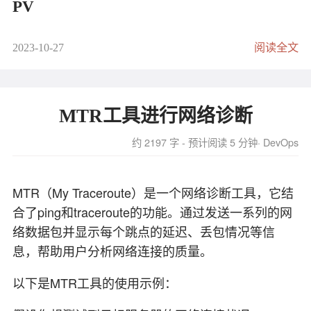
PV
物理卷Physical Volume（PV）可以使用任何磁盘、
2023-10-27
阅读全文
RAID 阵列、SAN 磁盘或分区，物理磁盘可以直接
添加到 LVM PV 中，而不必是磁盘分区。
MTR工具进行网络诊断
# 
pvcreate /dev/sdb /dev/sdc /dev/sdd
# 
pvdisplay 和 pvs 命令来显示创建的 PV
约 2197 字 - 预计阅读 5 分钟
DevOps
VG
MTR（My Traceroute）是一个网络诊断工具，它结
卷组Volume Group（VG）是 LVM 结构中的另一
合了ping和traceroute的功能。通过发送一系列的网
层，卷组由你创建的 LVM 物理卷组成，可以将物理
络数据包并显示每个跳点的延迟、丢包情况等信
卷添加到现有的卷组中，或者根据需要为物理卷创
息，帮助用户分析网络连接的质量。
建新的卷组。VG 没有空间，可以使用vgextend将新
的物理卷添加到现有卷组中。
以下是MTR工具的使用示例：